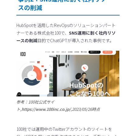
スの削減
HubSpotを活用したRevOpsのソリューションパート
ナーである株式会社100で、
SNS運用に割く社内リソ
ースの削減
目的でChatGPTが導入された事例です。
参考：100社公式サイ
ト,
https://www.100inc.co.jp/
,2023/05/26時点
100社では運用中のTwitterアカウントのツイートを