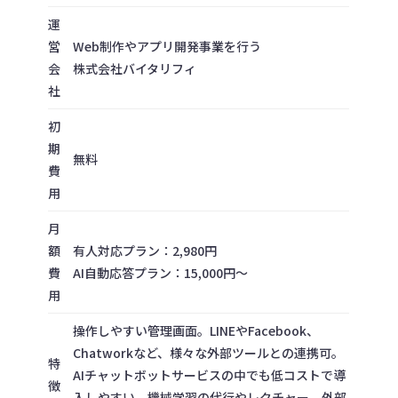
運
営
Web制作やアプリ開発事業を行う
会
株式会社バイタリフィ
社
初
期
無料
費
用
月
額
有人対応プラン：2,980円
費
AI自動応答プラン：15,000円～
用
操作しやすい管理画面。LINEやFacebook、
Chatworkなど、様々な外部ツールとの連携可。
特
AIチャットボットサービスの中でも低コストで導
徴
入しやすい。機械学習の代行やレクチャー、外部