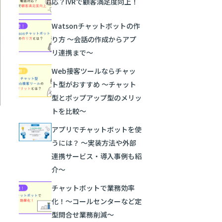
応？IVRで顧客満足度向上！
Watsonチャットボットの作
り方 ～会話の作成からアプ
リ連携まで～
Web接客ツールならチャッ
ト型がおすすめ ～チャット
型とポップアップ型のメリッ
トを比較～
アプリでチャットボットを使
うには？ ～実装方法や外部
連携サービス・導入事例も紹
介～
チャットボットで業務効率
化！〜コールセンターなど定
型問合せ業務削減～