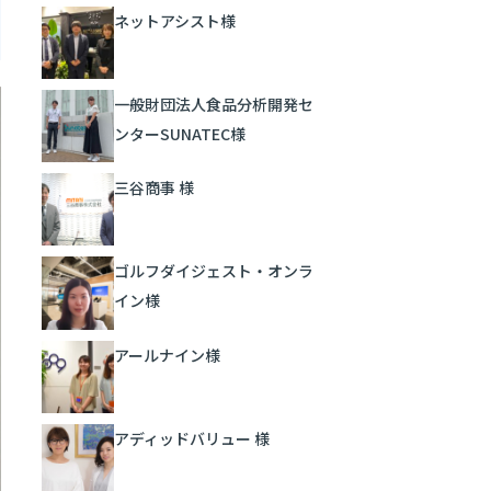
ネットアシスト様
一般財団法人食品分析開発セ
ンターSUNATEC様
三谷商事 様
ゴルフダイジェスト・オンラ
イン様
アールナイン様
アディッドバリュー 様