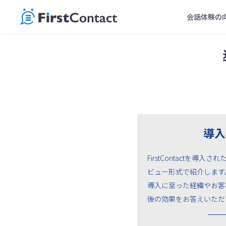
Skip
会話体験の
to
content
導入
FirstContactを導
ビュー形式で紹介します
導入に至った経緯やお客
後の効果をお答えいただ