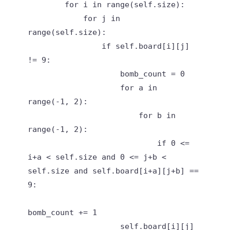
        for i in range(self.size):

            for j in 
range(self.size):

                if self.board[i][j] 
!= 9:

                    bomb_count = 0

                    for a in 
range(-1, 2):

                        for b in 
range(-1, 2):

                            if 0 <= 
i+a < self.size and 0 <= j+b < 
self.size and self.board[i+a][j+b] == 
9:

bomb_count += 1

                    self.board[i][j] 