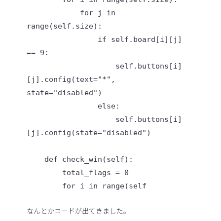
            for j in 
range(self.size):

                if self.board[i][j] 
== 9:

                    self.buttons[i]
[j].config(text="*", 
state="disabled")

                else:

                    self.buttons[i]
[j].config(state="disabled")

    def check_win(self):

        total_flags = 0

なんとかコードが出てきました。