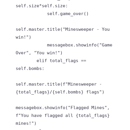
self.size*self.size:

            self.game_over()

self.master.title("Minesweeper - You 
win!")

            messagebox.showinfo("Game 
Over", "You win!")

        elif total_flags == 
self.bombs:

self.master.title(f"Minesweeper - 
{total_flags}/{self.bombs} flags")

messagebox.showinfo("Flagged Mines", 
f"You have flagged all {total_flags} 
mines!")
