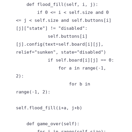
    def flood_fill(self, i, j):

        if 0 <= i < self.size and 0 
<= j < self.size and self.buttons[i]
[j]["state"] != "disabled":

            self.buttons[i]
[j].config(text=self.board[i][j], 
relief="sunken", state="disabled")

            if self.board[i][j] == 0:

                for a in range(-1, 
2):

                    for b in 
range(-1, 2):

self.flood_fill(i+a, j+b)

    def game_over(self):

        for i in range(self.size):
