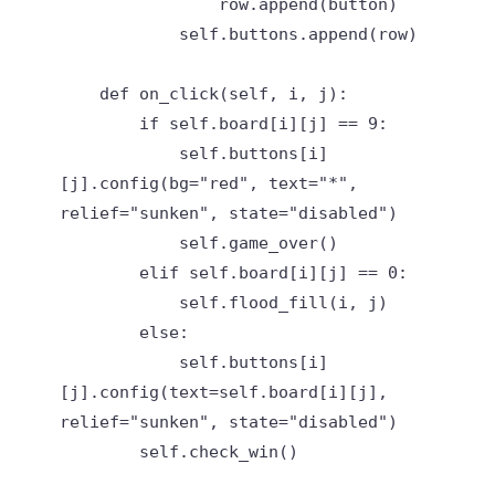
                row.append(button)

            self.buttons.append(row)

    def on_click(self, i, j):

        if self.board[i][j] == 9:

            self.buttons[i]
[j].config(bg="red", text="*", 
relief="sunken", state="disabled")

            self.game_over()

        elif self.board[i][j] == 0:

            self.flood_fill(i, j)

        else:

            self.buttons[i]
[j].config(text=self.board[i][j], 
relief="sunken", state="disabled")

        self.check_win()
