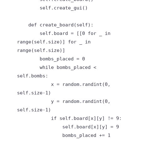
        self.create_gui()

    def create_board(self):

        self.board = [[0 for _ in 
range(self.size)] for _ in 
range(self.size)]

        bombs_placed = 0

        while bombs_placed < 
self.bombs:

            x = random.randint(0, 
self.size-1)

            y = random.randint(0, 
self.size-1)

            if self.board[x][y] != 9:

                self.board[x][y] = 9

                bombs_placed += 1
