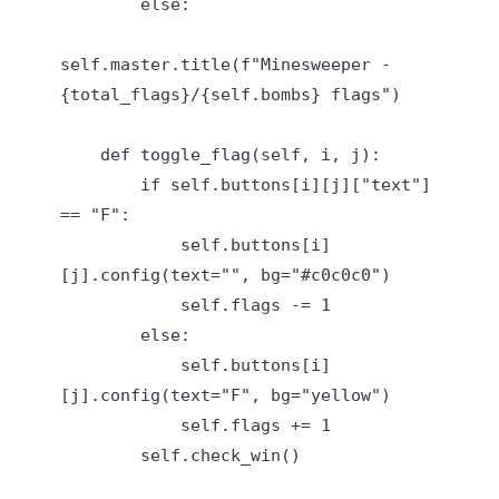
        else:

self.master.title(f"Minesweeper - 
{total_flags}/{self.bombs} flags")

    def toggle_flag(self, i, j):

        if self.buttons[i][j]["text"] 
== "F":

            self.buttons[i]
[j].config(text="", bg="#c0c0c0")

            self.flags -= 1

        else:

            self.buttons[i]
[j].config(text="F", bg="yellow")

            self.flags += 1

        self.check_win()
