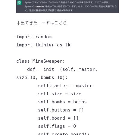
↓出てきたコードはこちら
import random

import tkinter as tk

class MineSweeper:

    def __init__(self, master, 
size=10, bombs=10):

        self.master = master

        self.size = size

        self.bombs = bombs

        self.buttons = []

        self.board = []

        self.flags = 0

        self.create_board()
