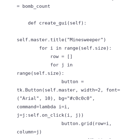
= bomb_count

    def create_gui(self):

self.master.title("Minesweeper")

        for i in range(self.size):

            row = []

            for j in 
range(self.size):

                button = 
tk.Button(self.master, width=2, font=
("Arial", 10), bg="#c0c0c0", 
command=lambda i=i, 
j=j:self.on_click(i, j))

                button.grid(row=i, 
column=j)
