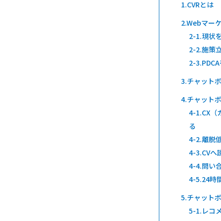
CVRとは
Webマー
現状
施策
PDC
チャット
チャットボ
CX
る
離脱
CVへ
問い
24時
チャットボ
レコ