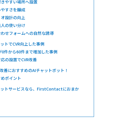
付きやすい場所へ設置
みやすさを醸成
リオ設計の向上
無人の使い分け
合わせフォームへの自然な誘導
ットでCVR向上した事例
が0件から60件まで増加した事例
応の設置でCVR改善
・改善におすすめのAIチャットボット！
すめポイント
トサービスなら、FirstContactにおまか