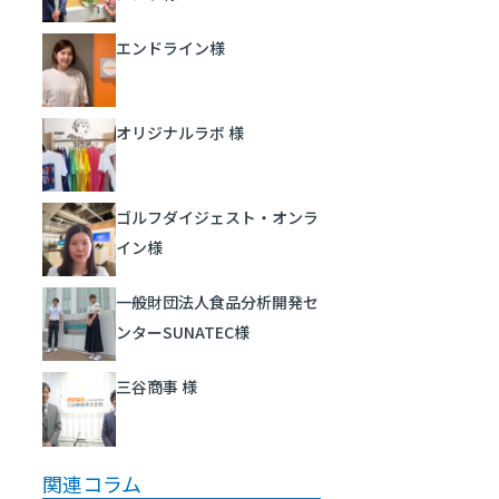
エンドライン様
オリジナルラボ 様
ゴルフダイジェスト・オンラ
イン様
一般財団法人食品分析開発セ
ンターSUNATEC様
三谷商事 様
関連コラム