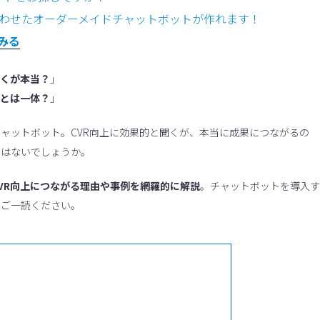
課題に合わせたオーダーメイドチャットボットが作れます！
てみる
聞くが本当？
」
法とは一体？
」
ャットボット。CVR向上に効果的と聞くが、本当に成果につながるの
ではないでしょうか。
VR向上につながる理由や事例を網羅的に解説
。チャットボットを導入す
でご一読ください。