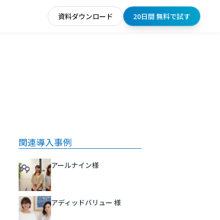
資料ダウンロード
20日間 無料で試す
関連導入事例
アールナイン様
アディッドバリュー 様