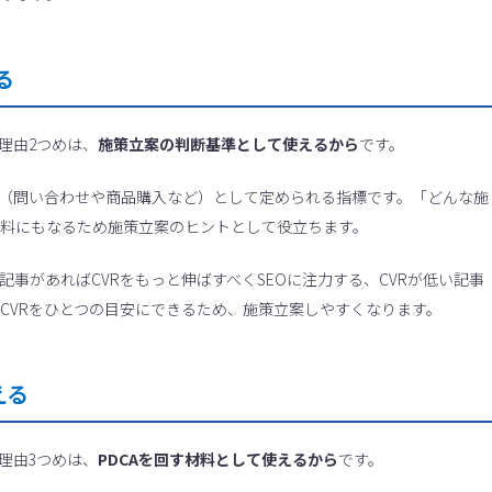
る
な理由2つめは、
施策立案の判断基準として使えるから
です。
ール（問い合わせや商品購入など）として定められる指標です。「どんな施
材料にもなるため施策立案のヒントとして役立ちます。
い記事があればCVRをもっと伸ばすべくSEOに注力する、CVRが低い記事
CVRをひとつの目安にできるため、施策立案しやすくなります。
える
な理由3つめは、
PDCAを回す材料として使えるから
です。