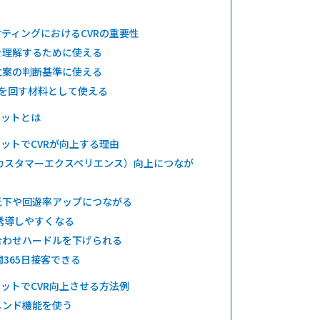
ケティングにおけるCVRの重要性
を理解するために使える
立案の判断基準に使える
Aを回す材料として使える
ボットとは
ットでCVRが向上する理由
（カスタマーエクスペリエンス）向上につなが
低下や回遊率アップにつながる
誘導しやすくなる
合わせハードルを下げられる
間365日接客できる
ットでCVR向上させる方法例
メンド機能を使う