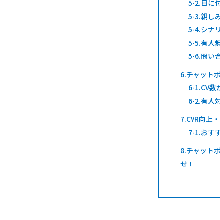
目に
親し
シナ
有人
問い
チャットボ
CV数
有人対
CVR向上
おす
チャットボッ
せ！