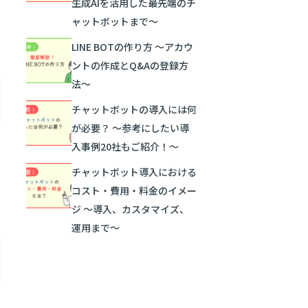
生成AIを活用した最先端のチ
ャットボットまで〜
LINE BOTの作り方 ～アカウ
ントの作成とQ&Aの登録方
法～
チャットボットの導入には何
が必要？ ～参考にしたい導
入事例20社もご紹介！～
チャットボット導入における
コスト・費用・料金のイメー
ジ 〜導入、カスタマイズ、
運用まで〜