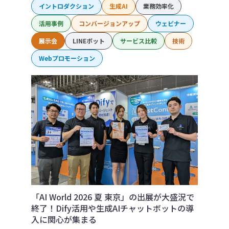
イントロダクション
生成AI
業務効率化
活用事例
コンバージョンアップ
ウェビナー
展示会
LINEボット
サービス比較
技術
Webプロモーション
「AI World 2026 夏 東京」の出展が大盛況で
終了！Dify活用や生成AIチャットボットの導
入に関心が集まる