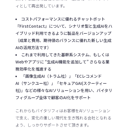
ィとして再出発しています。
コストパフォーマンスに優れるチャットボット
『FirstContact』について、シナリオ型と生成AIをハ
イブリッド利用できるように製品をバージョンアップ
（成果と費用、期待値のバランスに優れた新しい生成
AIの活用方法です）
これまで利用してきた基幹系システム、もしくは
Webやアプリに “生成AI機能を追加して” さらなる業
務効率化を推進する
「画像生成AI（トラム社）」「ECレコメンド
AI（サンクユー社）」「セキュアGAI(スクーティー
社)」などの様々なAIソリューションを用い、バイタリ
フィグループ全体で顧客のAI化をサポート
これからもバイタリフィはお客様をAIソリューション
で支え、変化の激しい現代を生き残れる会社となれる
よう、しっかりサポートさせて頂きます。