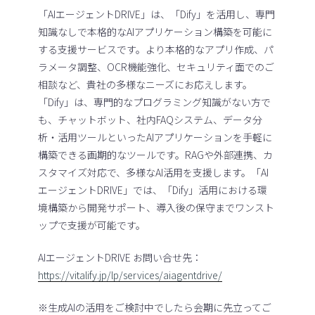
「AIエージェントDRIVE」は、「Dify」を活用し、専門
知識なしで本格的なAIアプリケーション構築を可能に
する支援サービスです。より本格的なアプリ作成、パ
ラメータ調整、OCR機能強化、セキュリティ面でのご
相談など、貴社の多様なニーズにお応えします。
「Dify」は、専門的なプログラミング知識がない方で
も、チャットボット、社内FAQシステム、データ分
析・活用ツールといったAIアプリケーションを手軽に
構築できる画期的なツールです。RAGや外部連携、カ
スタマイズ対応で、多様なAI活用を支援します。「AI
エージェントDRIVE」では、「Dify」活用における環
境構築から開発サポート、導入後の保守までワンスト
ップで支援が可能です。
AIエージェントDRIVE お問い合せ先：
https://vitalify.jp/lp/services/aiagentdrive/
※生成AIの活用をご検討中でしたら会期に先立ってご