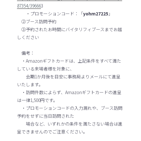
87354/39666
3
・プロモーションコード：「
yohm27225
」
②ブース訪問予約
③予約されたお時間にバイタリフィブースまでお越
しください
備考：
・Amazonギフトカードは、上記条件をすべて満た
している来場者様を対象に、
会期1か月後を目安に事務局よりメールにて進呈
いたします。
・訪問件数によらず、Amazonギフトカードの進呈
は一律1,500円です。
・プロモーションコードの入力漏れや、ブース訪問
予約をせずに当日訪問された
場合など、いずれかの条件を満たさない場合は進
呈できませんのでご注意ください。