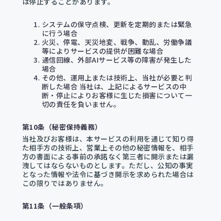
は停止することがあります。
システムの保守点検、更新を定期的または緊急
に行う場合
火災、停電、天災地変、戦争、動乱、労働争議
等によりサービスの提供が困難な場合
通信回線、外部AIサービス等の障害が発生した
場合
その他、運用上または技術上、当社が必要と判
断した場合 当社は、上記によるサービスの中
断・停止によりお客様に生じた損害について一
切の責任を負いません。
第10条（秘密保持義務）
当社及びお客様は、本サービスの利用を通じて知り得
た相手方の技術上、営業上その他の秘密情報を、相手
方の書面による事前の承諾なく第三者に開示または漏
洩してはならないものとします。ただし、公知の事実
となった情報や法令に基づき開示を求められた場合は
この限りではありません。
第11条（一般条項）