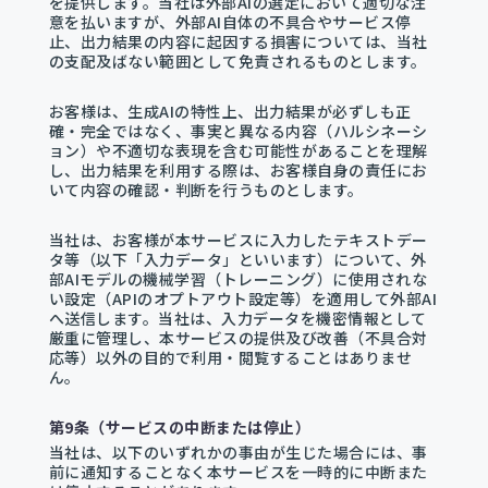
を提供します。当社は外部AIの選定において適切な注
意を払いますが、外部AI自体の不具合やサービス停
止、出力結果の内容に起因する損害については、当社
の支配及ばない範囲として免責されるものとします。
お客様は、生成AIの特性上、出力結果が必ずしも正
確・完全ではなく、事実と異なる内容（ハルシネーシ
ョン）や不適切な表現を含む可能性があることを理解
し、出力結果を利用する際は、お客様自身の責任にお
いて内容の確認・判断を行うものとします。
当社は、お客様が本サービスに入力したテキストデー
タ等（以下「入力データ」といいます）について、外
部AIモデルの機械学習（トレーニング）に使用されな
い設定（APIのオプトアウト設定等）を適用して外部AI
へ送信します。当社は、入力データを機密情報として
厳重に管理し、本サービスの提供及び改善（不具合対
応等）以外の目的で利用・閲覧することはありませ
ん。
第9条（サービスの中断または停止）
当社は、以下のいずれかの事由が生じた場合には、事
前に通知することなく本サービスを一時的に中断また