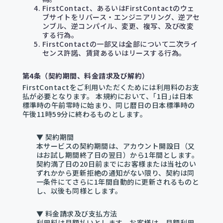
FirstContact、あるいはFirstContactのウェ
ブサイトをリバース・エンジニアリング、逆アセ
ンブル、逆コンパイル、変更、複写、及び改変
する行為。
FirstContactの一部又は全部について二次ライ
センス許諾、賃貸あるいはリースする行為。
第4条（契約期間、料金請求及び解約）
FirstContactをご利用いただくためには利用料のお支
払が必要となります。 本規約において、｢1日｣は日本
標準時の午前零時に始まり、同じ暦日の日本標準時の
午後11時59分に終わるものとします。
▼ 契約期間
本サービスの契約期間は、アカウント開設日（又
はお試し期間終了日の翌日）から1年間とします。
契約満了日の20日前までにお客様または当社のい
ずれかから更新拒絶の通知がない限り、契約は同
一条件にてさらに1年間自動的に更新されるものと
し、以後も同様とします。
▼ 料金請求及び支払方法
利用料は月額払いとします。お客様は、月額利用