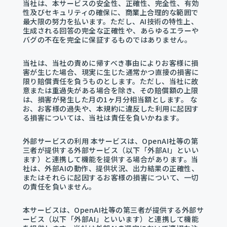
当社は、本サービスの安全性、正確性、完全性、有効
性及びセキュリティの確保に、商業上合理的な範囲で
最大限の努力を払います。ただし、AI技術の特性上、
生成される回答の完全な正確性や、あらゆるエラーや
バグの不在を完全に保証するものではありません。
当社は、当社の責めに帰すべき事由によりお客様に損
害が生じた場合、現実に生じた通常かつ直接の損害に
限り賠償責任を負うものとします。ただし、当社に故
意または重過失がある場合を除き、その賠償額の上限
は、損害が発生した月の1ヶ月分相当額とします。 な
お、お客様の過失や、本規約に違反した利用に起因す
る損害については、当社は責任を負いかねます。
外部サービスの利用 本サービスは、OpenAI社等の第
三者が提供する外部サービス（以下「外部AI」といい
ます）と連携して機能を提供する場合があります。当
社は、外部AIの動作、提供状況、出力結果の正確性、
またはそれらに起因するお客様の損害について、一切
の責任を負いません。
本サービスは、OpenAI社等の第三者が提供する外部サ
ービス（以下「外部AI」といいます）と連携して機能