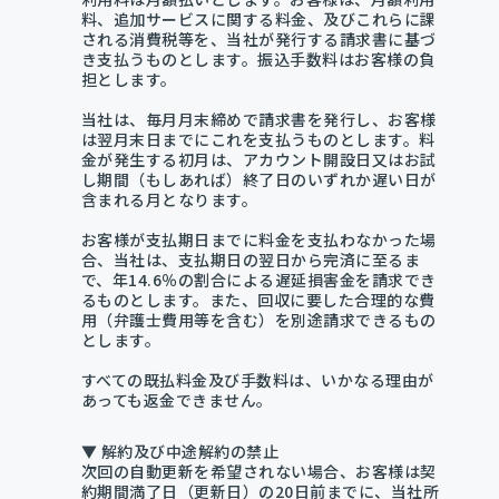
料、追加サービスに関する料金、及びこれらに課
される消費税等を、当社が発行する請求書に基づ
き支払うものとします。振込手数料はお客様の負
担とします。
当社は、毎月月末締めで請求書を発行し、お客様
は翌月末日までにこれを支払うものとします。料
金が発生する初月は、アカウント開設日又はお試
し期間（もしあれば）終了日のいずれか遅い日が
含まれる月となります。
お客様が支払期日までに料金を支払わなかった場
合、当社は、支払期日の翌日から完済に至るま
で、年14.6％の割合による遅延損害金を請求でき
るものとします。また、回収に要した合理的な費
用（弁護士費用等を含む）を別途請求できるもの
とします。
すべての既払料金及び手数料は、いかなる理由が
あっても返金できません。
▼ 解約及び中途解約の禁止
次回の自動更新を希望されない場合、お客様は契
約期間満了日（更新日）の20日前までに、当社所