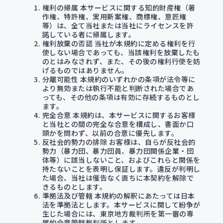
権利の帰属 本サービスに関する知的財産権（著
作権、特許権、実用新案権、商標権、意匠権
等）は、全て当社または当社にライセンスを許
諾している者に帰属します。
権利放棄の否認 当社が本規約に定める権利を行
使しない場合であっても、当該権利を放棄したも
のとはみなされず、また、その後の権利行使を妨
げるものではありません。
分離可能性 本規約のいずれかの条項が法令等に
より無効または執行不能と判断された場合であ
っても、その他の条項は有効に存続するものとし
ます。
完全合意 本規約は、本サービスに関するお客様
と当社との間の完全な合意を構成し、書面か口
頭かを問わず、以前の合意に優先します。
反社会的勢力の排除 お客様は、自らが反社会的
勢力（暴力団、暴力団員、暴力団関係企業・団
体等）に該当しないこと、およびこれらと関係を
持たないことを表明し保証します。違反が判明し
た場合、当社は催告なく直ちに本契約を解除で
きるものとします。
準拠法及び管轄 本規約の解釈にあたっては日本
法を準拠法とします。本サービスに関して紛争が
生じた場合には、東京地方裁判所を第一審の専
属的合意管轄裁判所とします。